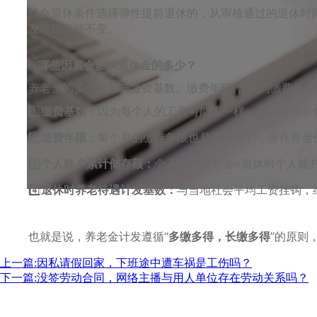
符合退休条件选择弹性提前退休的，从审核通过的退休时
发办法保持不变。
✅哪些因素会影响退休金的多少？
养老金的多少主要与缴费基数、缴费年限(含视同缴费年
1️⃣
缴费基数：
因为每个人的工资可能不一样，个人缴费基
2️⃣
缴费年限：
每个月的缴存年限也是不一样的，缴存养老
3️⃣
个人账户累计储存额：
个人账户养老金=退休时个人账
4️⃣
退休时养老待遇计发基数：
与当地社会平均工资挂钩，
也就是说，养老金计发遵循“
多缴多得，长缴多得
”的原则
上一篇:因私请假回家，下班途中遭车祸是工伤吗？
下一篇:没签劳动合同，网络主播与用人单位存在劳动关系吗？