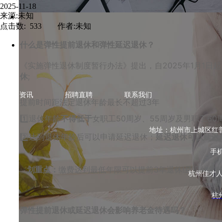
2025-11-18
来源:未知
点击数: 533 作者:未知
什么是弹性提前退休和弹性延迟退休？
《实施弹性退休制度暂行办法》提出，自2025年1月1
休
;
热点资讯
招聘直聘
联系我们
提前时间距法定退休年龄最长不超过3年
1️⃣退休年龄
不得低于
女职工50周岁、55周岁及男职工60
地址：杭州市上城区红普路78
2️⃣达到退休年龄后可以申请延迟退休；
延迟退休可以延迟
手机
✅
划重点：
缴费达到最低年限可以提前3年退休!且退休年
杭州佳才
杭
弹性提前退休或延迟退休会影响养老金待遇吗？