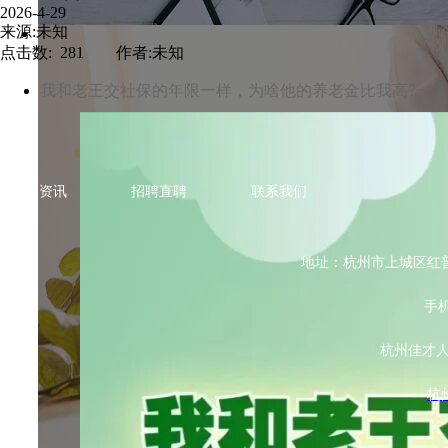
2026-4-29
来源:未知
点击数: 281 作者:未知
我和老王交社保的年限一样，为啥他的养老金比我高?一文
热点资讯
招聘直聘
联系我们
地址：杭州市上城区红普路78
手机
杭州佳才
杭