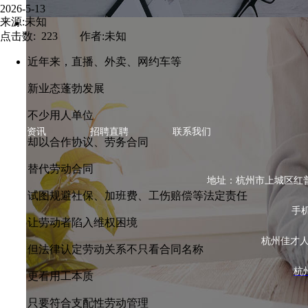
2026-5-13
来源:未知
点击数: 223 作者:未知
近年来，直播、外卖、网约车等
新业态蓬勃发展
不少用人单位
热点资讯
招聘直聘
联系我们
却以合作协议、劳务合同
替代劳动合同
地址：杭州市上城区红普路78
试图规避社保、加班费、工伤赔偿等法定责任
手机
让劳动者陷入维权困境
杭州佳才
但法律认定劳动关系不只看合同名称
杭
更看用工本质
只要符合支配性劳动管理