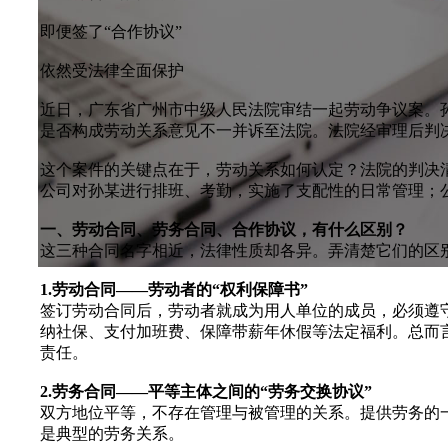
即便签了“合作协议”
依然受法律全面保护
近日，广东省广州市中级人民法院审结一起劳动争议案。
是否构成劳动关系意见不一并诉至法院。法院经审理后判决
这个案件的关键点在于，劳动关系如何认定？法院的判决
公司对孙某进行排班、考勤，实施了支配性的日常管理；
一、劳动合同、劳务合同、合作协议，有什么区别？
这三种合同名字相近，法律性质却各异。弄清楚它们的区别，
1.劳动合同——劳动者的“权利保障书”
签订劳动合同后，劳动者就成为用人单位的成员，必须遵
纳社保、支付加班费、保障带薪年休假等法定福利。总而
责任。
2.劳务合同——平等主体之间的“劳务交换协议”
双方地位平等，不存在管理与被管理的关系。提供劳务的
是典型的劳务关系。