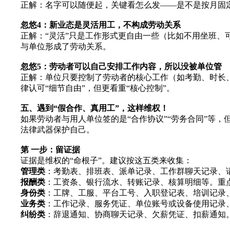
正解：名字可以随便起，关键看怎么发——是不是按月固
忽悠4：新业态是灵活用工，不构成劳动关系
正解：“灵活”只是工作形式更自由一些（比如不用坐班、
与单位形成了劳动关系。
忽悠5：劳动者可以自己安排工作内容，所以没被单位管
正解：单位只要控制了劳动者的核心工作（如考勤、时长
律认可“细节自由”，但更看重“核心控制”。
五、遇到“假合作、真用工”，这样维权！
如果劳动者与用人单位签的是“合作协议”“劳务合同”等
法律武器保护自己。
第 一步：留证据
证据是维权的“命根子”。建议按这五类来收集：
管理类
：考勤表、排班表、派单记录、工作群聊天记录、请
报酬类
：工资条、银行流水、转账记录、核算明细等。重点
身份类
：工牌、工服、平台工号、入职登记表、培训记录、
业务类
：工作记录、服务凭证、单位账号或设备使用记录、
纠纷类
：辞退通知、协商聊天记录、欠薪凭证、扣薪通知。