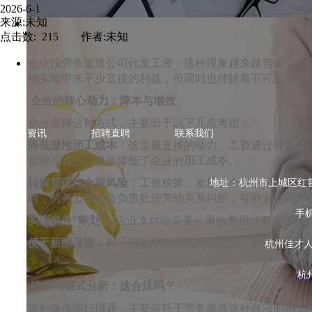
2026-6-1
来源:未知
点击数: 215 作者:未知
企业找劳务派遣公司代发工资，这种现象越来越普遍，本质
确实能带来不少直接的利益，但同时也伴随着不可忽视的
企业的核心动力：降本与增效
企业选择这种方式，主要出于以下几点考虑：
热点资讯
招聘直聘
联系我们
降低显性用工成本
：这是最直接的动力。工资通过劳务公
都相应减少，直接降低了企业的用工成本。
转嫁管理与合规风险
：工资核算、发放、个税申报等事务
地址：杭州市上城区红普路78
时，劳务公司也会负责处理劳动关系纠纷，帮助企业隔离
手机
实现税务“筹划”
：企业支付给劳务公司的费用（包含工资
便于薪酬保密
：对于有薪酬保密制度的企业，委托第三方
杭州佳才
杭
法律与模式分析：这合法吗？
这种操作能行得通，主要依托于劳务派遣这种合法的用工