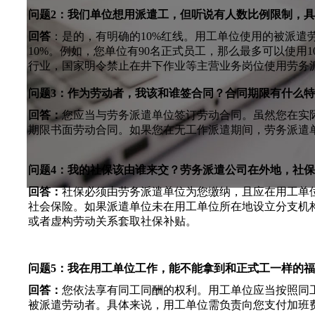
问题2：我们单位想用派遣工，但听说有人数比例限制，
回答
：是的，有明确的10%红线。用工单位使用的被派
10%。例如，您单位有90名正式员工，那么最多可以使用1
行业，国家明令禁止在井下作业等主营业务岗位使用劳务
问题3：作为劳动者，我该和谁签合同？合同期限有什么
回答：
您应当与劳务派遣单位签订劳动合同。虽然您在实
期限书面劳动合同。如果您在无工作派遣期间，劳务派遣
问题4：我的社保该由谁来交？劳务派遣公司在外地，社
回答：
社保必须由劳务派遣单位为您缴纳，且应在用工单
社会保险。如果派遣单位未在用工单位所在地设立分支机
或者虚构劳动关系套取社保补贴。
问题5：我在用工单位工作，能不能拿到和正式工一样的
回答：
您依法享有同工同酬的权利。用工单位应当按照同
被派遣劳动者。具体来说，用工单位需负责向您支付加班