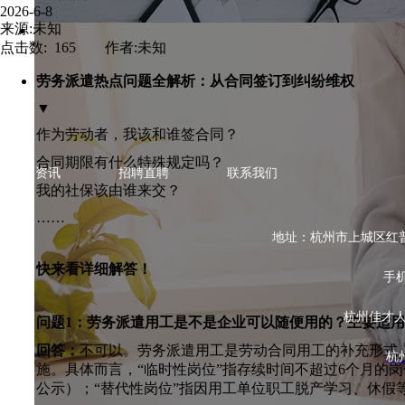
2026-6-8
来源:未知
点击数: 165 作者:未知
劳务派遣热点问题全解析：从合同签订到纠纷维权
▼
作为劳动者，我该和谁签合同？
合同期限有什么特殊规定吗？
热点资讯
招聘直聘
联系我们
我的社保该由谁来交？
……
地址：杭州市上城区红普路78
快来看详细解答！
手机
杭州佳才
问题1：劳务派遣用工是不是企业可以随便用的？主要适
回答：
不可以。劳务派遣用工是劳动合同用工的补充形式
杭
施。具体而言，“临时性岗位”指存续时间不超过6个月的
公示）；“替代性岗位”指因用工单位职工脱产学习、休假