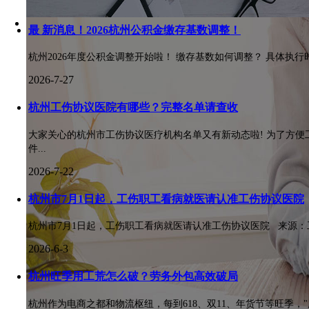
最 新消息！2026杭州公积金缴存基数调整！
杭州2026年度公积金调整开始啦！ 缴存基数如何调整？ 具体执行时间是
2026-7-27
杭州工伤协议医院有哪些？完整名单请查收
大家关心的杭州市工伤协议医疗机构名单又有新动态啦! 为了方
件...
2026-7-22
杭州市7月1日起，工伤职工看病就医请认准工伤协议医院
杭州市7月1日起，工伤职工看病就医请认准工伤协议医院 来源：工伤
2026-6-3
杭州旺季用工荒怎么破？劳务外包高效破局
杭州作为电商之都和物流枢纽，每到618、双11、年货节等旺季