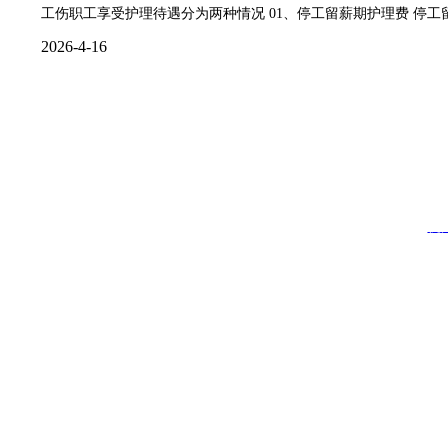
工伤职工享受护理待遇分为两种情况 01、停工留薪期护理费 停
热点资讯
招聘直聘
联系我们
2026-4-16
地址：杭州市上城区红普路78
手机
杭州佳才
杭