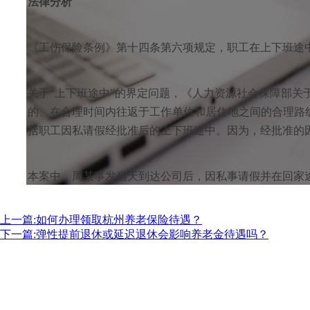
法律分析
《工伤保险条例》第十四条第六项规定，职工在上下班途
关于“上下班途中”的界定问题，《人力资源社会保障部关于
的、在合理时间内往返于工作单位和居住地之间的合理路线
括职工因私请假经批准后的上下班途中。因为，经批准的
本案中，周某事发当天到达公司后，因私事请假并在回家
上一篇:如何办理领取杭州养老保险待遇？
下一篇:弹性提前退休或延迟退休会影响养老金待遇吗？