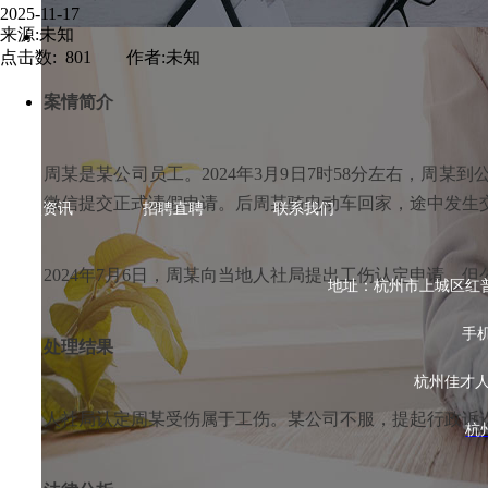
2025-11-17
来源:未知
点击数: 801 作者:未知
案情简介
周某是某公司员工。2024年3月9日7时58分左右，周
微信提交正式请假申请。后周某骑电动车回家，途中发生
热点资讯
招聘直聘
联系我们
2024年7月6日，周某向当地人社局提出工伤认定申请
地址：杭州市上城区红普路78
手机
处理结果
杭州佳才
人社局认定周某受伤属于工伤。某公司不服，提起行政诉
杭